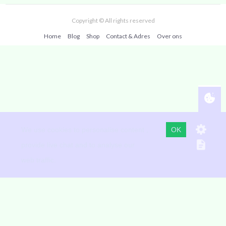
Copyright © All rights reserved
Home
Blog
Shop
Contact & Adres
Over ons
Martin Doornbos www.martindoornbos.nl
telefoon 010 70 70 008 Mobiel (+WhatsApp) centrum 06 36 01
We use cookies to personalise content ,
OK
50 53
provide live chat and to analyse our
We gebruiken alleen cookies die functioneel zijn, niet voor
web traffic.
tracking of reclame, we verkopen geen gegevens aan anderen
Op deze site staan foto's vanaf 1993 van de verschillende locaties
waar we geweest zijn en nu zijn en van
unsplash.com
Powered by Anay ICT