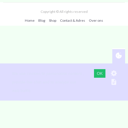
Copyright © All rights reserved
Home
Blog
Shop
Contact & Adres
Over ons
Martin Doornbos www.martindoornbos.nl
telefoon 010 70 70 008 Mobiel (+WhatsApp) centrum 06 36 01
We use cookies to personalise content ,
OK
50 53
provide live chat and to analyse our
We gebruiken alleen cookies die functioneel zijn, niet voor
web traffic.
tracking of reclame, we verkopen geen gegevens aan anderen
Op deze site staan foto's vanaf 1993 van de verschillende locaties
waar we geweest zijn en nu zijn en van
unsplash.com
Powered by Anay ICT