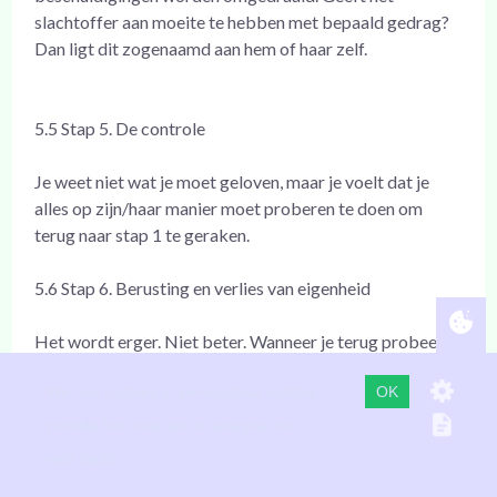
slachtoffer aan moeite te hebben met bepaald gedrag?
Dan ligt dit zogenaamd aan hem of haar zelf.
5.5 Stap 5. De controle
Je weet niet wat je moet geloven, maar je voelt dat je
alles op zijn/haar manier moet proberen te doen om
terug naar stap 1 te geraken.
5.6 Stap 6. Berusting en verlies van eigenheid
Het wordt erger. Niet beter. Wanneer je terug probeert
te vechten, wanneer je probeert op te komen voor jezelf,
We use cookies to personalise content ,
OK
verhoogt het misbruik. Voor de lieve vrede en om de
aanhoudende ruzies te stoppen, berust je. Je bent
provide live chat and to analyse our
ongelukkig, verward en je zelfvertrouwen is tot een
web traffic.
minimum gezakt. Het een gevecht om de macht ”Power