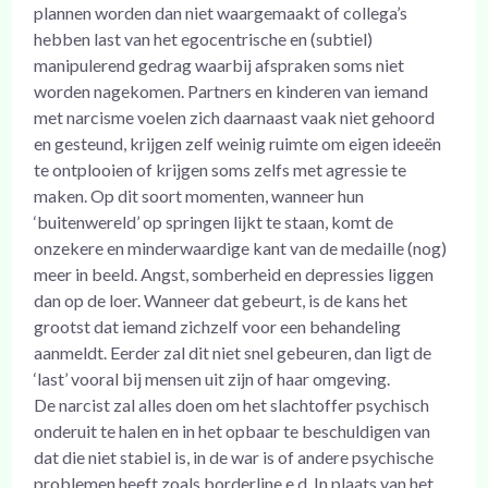
plannen worden dan niet waargemaakt of collega’s
hebben last van het egocentrische en (subtiel)
manipulerend gedrag waarbij afspraken soms niet
worden nagekomen. Partners en kinderen van iemand
met narcisme voelen zich daarnaast vaak niet gehoord
en gesteund, krijgen zelf weinig ruimte om eigen ideeën
te ontplooien of krijgen soms zelfs met agressie te
maken. Op dit soort momenten, wanneer hun
‘buitenwereld’ op springen lijkt te staan, komt de
onzekere en minderwaardige kant van de medaille (nog)
meer in beeld. Angst, somberheid en depressies liggen
dan op de loer. Wanneer dat gebeurt, is de kans het
grootst dat iemand zichzelf voor een behandeling
aanmeldt. Eerder zal dit niet snel gebeuren, dan ligt de
‘last’ vooral bij mensen uit zijn of haar omgeving.
De narcist zal alles doen om het slachtoffer psychisch
onderuit te halen en in het opbaar te beschuldigen van
dat die niet stabiel is, in de war is of andere psychische
problemen heeft zoals borderline e.d. In plaats van het