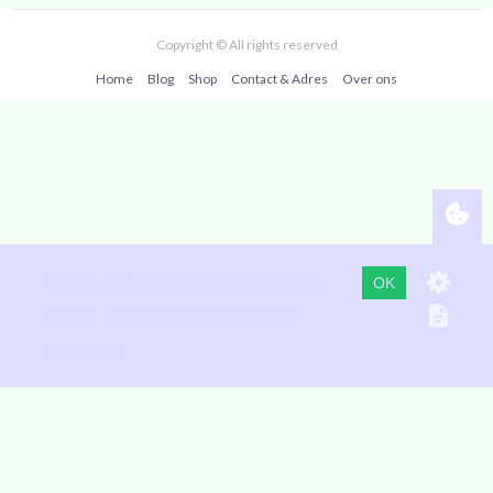
Copyright © All rights reserved
Home
Blog
Shop
Contact & Adres
Over ons
Martin Doornbos www.martindoornbos.nl
telefoon 010 70 70 008 Mobiel (+WhatsApp) centrum 06 36 01
We use cookies to personalise content ,
OK
50 53
provide live chat and to analyse our
We gebruiken alleen cookies die functioneel zijn, niet voor
web traffic.
tracking of reclame, we verkopen geen gegevens aan anderen
Op deze site staan foto's vanaf 1993 van de verschillende locaties
waar we geweest zijn en nu zijn en van
unsplash.com
Powered by Anay ICT