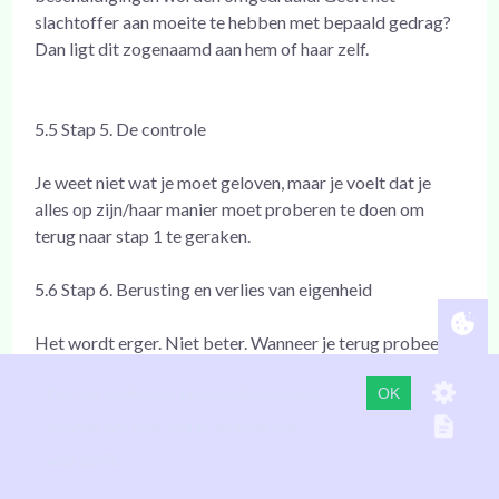
slachtoffer aan moeite te hebben met bepaald gedrag?
Dan ligt dit zogenaamd aan hem of haar zelf.
5.5 Stap 5. De controle
Je weet niet wat je moet geloven, maar je voelt dat je
alles op zijn/haar manier moet proberen te doen om
terug naar stap 1 te geraken.
5.6 Stap 6. Berusting en verlies van eigenheid
Het wordt erger. Niet beter. Wanneer je terug probeert
te vechten, wanneer je probeert op te komen voor jezelf,
We use cookies to personalise content ,
OK
verhoogt het misbruik. Voor de lieve vrede en om de
aanhoudende ruzies te stoppen, berust je. Je bent
provide live chat and to analyse our
ongelukkig, verward en je zelfvertrouwen is tot een
web traffic.
minimum gezakt. Het een gevecht om de macht ”Power