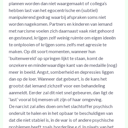
plannen worden dan niet waargemaakt of collega’s
hebben last van het egocentrische en (subtiel)
manipulerend gedrag waarbij afspraken soms niet
worden nagekomen. Partners en kinderen van iemand
met narcisme voelen zich daarnaast vaak niet gehoord
en gesteund, krijgen zelf weinig ruimte om eigen ideeën
te ontplooien of krijgen soms zelfs met agressie te
maken. Op dit soort momenten, wanneer hun
‘buitenwereld’ op springen lijkt te staan, komt de
onzekere en minderwaardige kant van de medaille (nog)
meer in beeld. Angst, somberheid en depressies liggen
dan op de loer. Wanneer dat gebeurt, is de kans het
grootst dat iemand zichzelf voor een behandeling
aanmeldt. Eerder zal dit niet snel gebeuren, dan ligt de
‘last’ vooral bij mensen uit zijn of haar omgeving.
De narcist zal alles doen om het slachtoffer psychisch
onderuit te halen en in het opbaar te beschuldigen van
dat die niet stabiel is, in de war is of andere psychische
problemen heeft zoals borderline e.d. In plaats van het