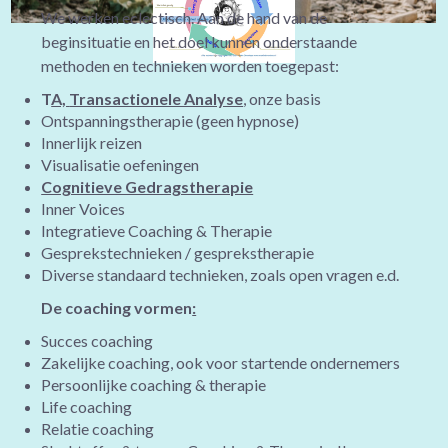
We werken eclectisch. Aan de hand van de
beginsituatie en het doel kunnen onderstaande
methoden en technieken worden toegepast:
T
A,
Transactionele Analyse
, onze basis
Ontspanningstherapie (geen hypnose)
Innerlijk reizen
Visualisatie oefeningen
Cognitieve Gedragstherapie
Inner Voices
Integratieve Coaching & Therapie
Gesprekstechnieken / gesprekstherapie
Diverse standaard technieken, zoals open vragen e.d.
De coaching vormen
:
Succes coaching
Zakelijke coaching, ook voor startende ondernemers
Persoonlijke coaching & therapie
Life coaching
Relatie coaching