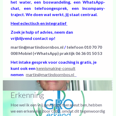
het water, een boswandeling, een WhatsApp-
chat, een telefoongesprek, een Incompany-
traject. We doen wat werkt, jij staat centraal.
Heel eclectisch en integratief
Zoek je hulp of advies, neem dan
vrijblijvend contact op!
martin@martindoornbos.nl
/
telefoon 010 70 70
008 Mobiel (+WhatsApp) praktijk 06 36 01 50 53
Het intake gesprek voor coaching is gratis, je
kunt ook een
kennismaking-consult
nemen
martin@martindoornbos.nl
Erkenning
Hoe wel ik een vrij gevestigd therapeut ben, hebben
we een erkenning door GRO, omdat dit tegenwoordig